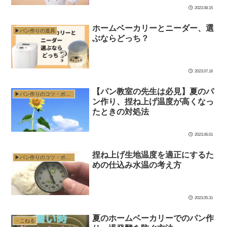
2023.08.15
ホームベーカリーとニーダー、選
▶︎パン作りの道具
ぶならどっち？
2023.07.16
【パン教室の先生は必見】夏のパ
▶︎パン作りのコツ・ポイント
ン作り、捏ね上げ温度が高くなっ
たときの対処法
2023.06.01
捏ね上げ生地温度を適正にするた
▶︎パン作りのコツ・ポイント
めの仕込み水温の考え方
2023.05.31
夏のホームベーカリーでのパン作
・こねる