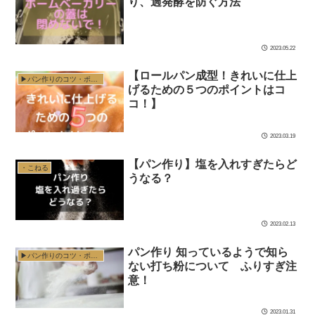
り、過発酵を防ぐ方法
2023.05.22
【ロールパン成型！きれいに仕上
▶︎パン作りのコツ・ポイント
げるための５つのポイントはコ
コ！】
2023.03.19
【パン作り】塩を入れすぎたらど
・こねる
うなる？
2023.02.13
パン作り 知っているようで知ら
▶︎パン作りのコツ・ポイント
ない打ち粉について ふりすぎ注
意！
2023.01.31