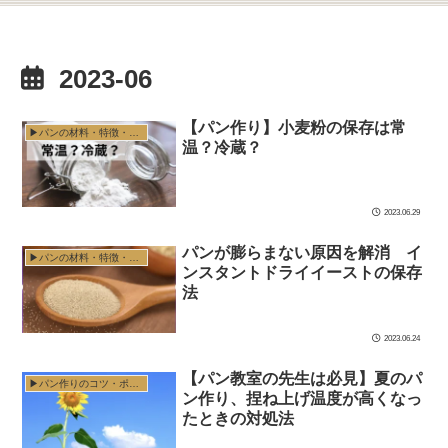
2023-06
【パン作り】小麦粉の保存は常
▶︎パンの材料・特徴・扱い方
温？冷蔵？
2023.06.29
パンが膨らまない原因を解消 イ
▶︎パンの材料・特徴・扱い方
ンスタントドライイーストの保存
法
2023.06.24
【パン教室の先生は必見】夏のパ
▶︎パン作りのコツ・ポイント
ン作り、捏ね上げ温度が高くなっ
たときの対処法