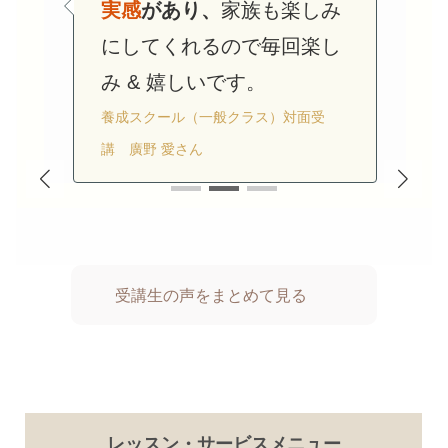
実感
があり、
家族も
楽しみ
がよかったです。
先生は親
できて、進行もよかったの
にしてくれるので毎回楽し
しみやすくて優しくてすぐ
で
安心
して受講できまし
み & 嬉しいです。
に大好きになりました。
た。
養成スクール（一般クラス）対面受
養成スクール（一般クラス）対面受講 A
養成スクール オンライン受講
講 廣野 愛さん
さん
Tomokoさん
受講生の声をまとめて見る
レッスン・サービスメニュー