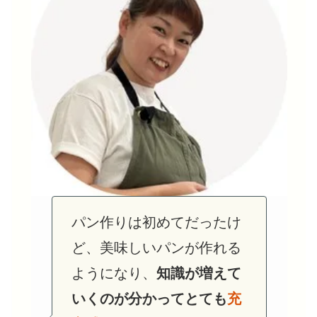
初心者でしたが、パンがと
初心者なので不安でしたが
パン作りは初めてだったけ
ても美味しかったのと、
指
一人一人に寄り添い、どう
ど、美味しいパンが作れる
導がわかりやすく、
しっか
やったら上手くできるのか
ようになり、
知識が増えて
り基礎から学べる
いま
と思
いくのが分かってとても
充
を
具体的に教えてくれた
事
した。
手元カメラで確認も