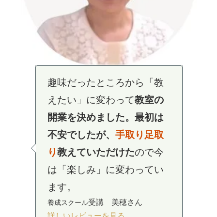
学ぶのは理論だけではな
ネットを見て作っていると
レッスンでどう教えたらい
趣味だったところから「教
生徒の質問に答えられるか
い。
パン教室は
やってみな
失敗しても原因がわからな
いのか、質問されたら答え
えたい」に変わって
教室の
不安でした。
いとわからない、そのわか
先生の
レッス
かった。
理論
を学んでから
られるか不安でした。
製パ
開業を決めました。最初は
ンは分かりやすく、気さく
らないところの先の道標を
は納得したパンが作れるよ
ンのことだけでなく、
先生
不安でしたが、
手取り足取
で話しやすい。
示してくれます。
理論を理解
たくさん
うになりました。教室開業
の
実績や知識の
豊富
さから
り
教えていただけた
ので今
したことで
の経験のある先生から学べ
生徒さんに
自信
や運営についても
手厚いサ
の
アドバイス
は「なるほ
は「楽しみ」に変わってい
を持って教える事が出来る
たことはとても大きかった
ポート
をしてもらえ
ど！」と思うことがたくさ
ま
ます。
ようになりました。
です。
す。
んで
した。
受講 美穂さん
養成スクール
養成スクール 受講 T さん
養成スクール受講
芙美子さ
養成スクール受講 敦子さん
養成スクール受講
由里子さん
詳しいレビューを見る