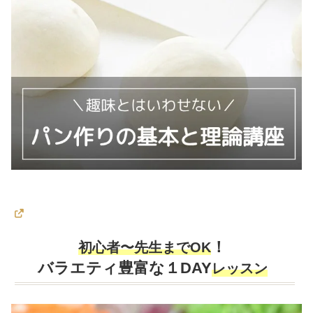
カ
ラ
！
初心者〜先生までOK
ム
バラエティ豊富な１DAY
レッスン
リ
ン
ク