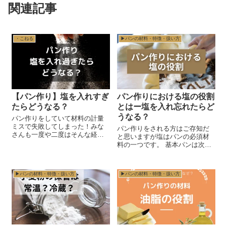
関連記事
・こねる
▶︎パンの材料・特徴・扱い方
【パン作り】塩を入れすぎ
パン作りにおける塩の役割
たらどうなる？
とはー塩を入れ忘れたらど
うなる？
パン作りをしていて材料の計量
ミスで失敗してしまった！みな
パン作りをされる方はご存知だ
さんも一度や二度はそんな経験
と思いますが塩はパンの必須材
ありませんか？ パンを作るのに
料の一つです。 基本パンは次の4
必ず必要な材料は４つ小麦・酵
つの材料があれば作ることがで
母・塩・水です。 この中でも少
きます。 ・粉・酵母（イース
量しか入れないけど大きな役割
ト、天然酵母など）・塩・水 砂
を果たしているのが塩 。 ...
▶︎パンの材料・特徴・扱い方
▶︎パンの材料・特徴・扱い方
糖やバターやショートニングな
どの油脂類、卵、ス...