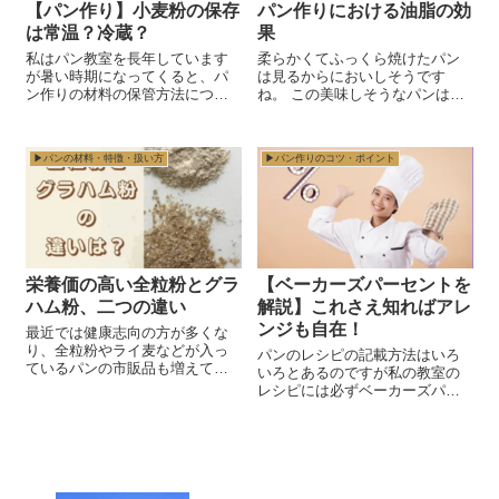
【パン作り】小麦粉の保存
パン作りにおける油脂の効
は常温？冷蔵？
果
私はパン教室を長年しています
柔らかくてふっくら焼けたパン
が暑い時期になってくると、パ
は見るからにおいしそうです
ン作りの材料の保管方法につい
ね。 この美味しそうなパンは次
て質問されることが多くなりま
のた４つの材料があればできま
す。 その中でも多いのが小麦粉
す。 ・小麦粉・酵母・塩・水油
やイーストの保管方法につい
脂類は入れなくてもパンは作れ
▶︎パンの材料・特徴・扱い方
▶︎パン作りのコツ・ポイント
て。 今回は小麦粉についてのお
るんですね。 でも、パン作りの
話です。 小麦粉はテレ...
材料には油脂...
栄養価の高い全粒粉とグラ
【ベーカーズパーセントを
ハム粉、二つの違い
解説】これさえ知ればアレ
ンジも自在！
最近では健康志向の方が多くな
り、全粒粉やライ麦などが入っ
パンのレシピの記載方法はいろ
ているパンの市販品も増えてき
いろとあるのですが私の教室の
ました。 ふんわり柔らかなパン
レシピには必ずベーカーズパー
は美味しいですが私はシンペル
セントを記載しています。 この
型で作る大きくてグラハム粉が
ベーカーズパーセントとはどん
たっぷり入ったハードパンも大
なものなのでしょうか？ これか
好きです。 シンペル型はカン...
らパン作りをする方はこれを知
っておくととても役に立つと...