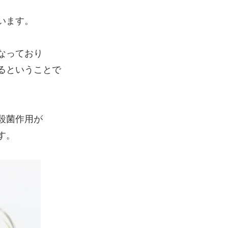
います。
なっており
るということで
殺菌作用が
す。