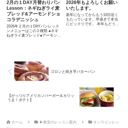
2月の１DAY月替わりパン
2026年もよろしくお願い
Lesson：ネギねぎライ麦
いたします。
ブレッド&アーモンドショ
新年になってからもう10日近く
コラデニッシュ
もたっています。早過ぎて本当
にビックリです。 本年もどうぞ
2026年２月の１DAYパンレッス
よろしくお願いいたします。 わ
ンメニューはこの２種類 ●ネギ
が家の正月は元旦だけは長男フ
ねぎライ麦ブレッド●アーモンド
ァミリーが来て小学1年の孫もい
ショコラデニッシュ成形が変わ
て賑やかでしたが それ以外は...
っていてとっても楽しく作るこ
とができます。 2月といえばバレ
ンタインそれにちなんでチョコ
を使ったメニュー...
ゴロンと焼き芋バターパン
【がっつりアメリカンバーガー＆カリッ
うま！ポテト】
ホーム
▶︎教室のレッスン案内
オンラインレッ