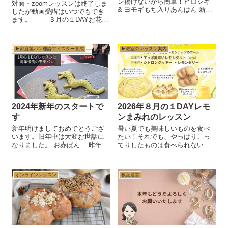
ン揚げないから簡単！ピロシキ
対面・zoomレッスンは終了しま
& ヨモギもち入りあんぱん 新年
したが動画受講はいつでもでき
度の4月は新しい環境に変わり緊
ます。 ３月の１DAYお花の
張感からお疲れの人も多いと思
ちぎりパン &ウインナーデニ
いますが休日には美味しいパン
ッシュレッスン ・【一般】動
を作って食べてリフレッシュし
画受講のお申し込み
ませんか？ ...
▶︎家庭製パン理論マイスター養成
▶︎教室のレッスン案内
￥6,600 ・【商用ライセンス】
対面・zoom参加...
2024年新年のスタートで
2026年８月の１DAYレモ
す
ンまみれのレッスン
新年明けましておめでとうござ
暑い夏でも美味しいものを食べ
います。旧年中は大変お世話に
たい！それでも、やっぱりこっ
なりました。 お赤ぱん 昨年は
てりしたものは食べられないと
皆さんにとってどんな年でした
いう方へ8月は夏におすすめの爽
か？目標があった方は達成でき
やかなレモン🍋を使ったパンと
ましたでしょうか？ 私は2023年
お菓子のコラボメニューです。
オンラインレッスン
教室運営
を振り返ると ・・ パンの技術と
すっぱいもの好きの私のあなた
知識...
にぴったりのレシピのご提...